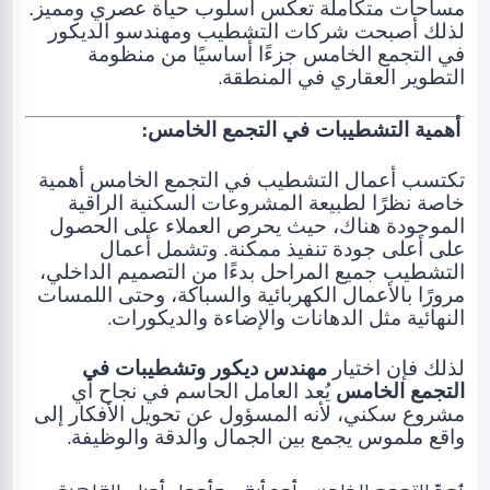
مساحات متكاملة تعكس أسلوب حياة عصري ومميز.
لذلك أصبحت شركات التشطيب ومهندسو الديكور
في التجمع الخامس جزءًا أساسيًا من منظومة
.
التطوير العقاري في المنطقة
:
أهمية التشطيبات في التجمع الخامس
تكتسب أعمال التشطيب في التجمع الخامس أهمية
خاصة نظرًا لطبيعة المشروعات السكنية الراقية
الموجودة هناك، حيث يحرص العملاء على الحصول
على أعلى جودة تنفيذ ممكنة. وتشمل أعمال
التشطيب جميع المراحل بدءًا من التصميم الداخلي،
مرورًا بالأعمال الكهربائية والسباكة، وحتى اللمسات
.
النهائية مثل الدهانات والإضاءة والديكورات
لذلك فإن اختيار
مهندس ديكور وتشطيبات في
التجمع الخامس
يُعد العامل الحاسم في نجاح أي
مشروع سكني، لأنه المسؤول عن تحويل الأفكار إلى
.
واقع ملموس يجمع بين الجمال والدقة والوظيفة