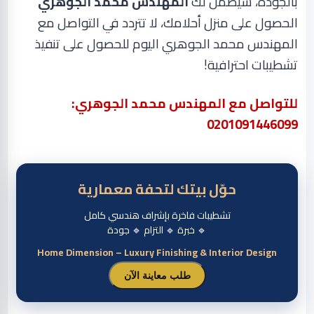
بالجودة، سيضمن لك
المهندس محمد الجوهري
الحصول على منزل أحلامك، لا
تتردد في التواصل مع
المهندس محمد الجوهري اليوم للحصول على تنفيذ
تشطيبات احترافية
!
للتواصل مع المهندس محمد الجوهري:
0201091446099
حوّل بيتك لتحفة معمارية
تشطيبات فاخرة بإشراف هندسي كامل
🔹 خبرة 🔹 التزام 🔹 جودة
Home Dimension – Luxury Finishing & Interior Design
طلب معاينة الآن