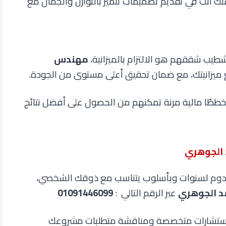
 انت في تقديم تصميمات تتميز بالتوازن والجمال مع
شطيب شققهم هو الالتزام بالميزانية،
مهندس
ميزانيتك، مع ضمان تحقيق أعلى مستوى من الجودة.
خططًا مالية مرنة تمكنهم من الحصول على أفضل نتائج
 الجوهري
دوم لسنوات وبأسلوب يتناسب مع ذوقك الشخصي،
 الجوهري
عبر الرقم التالي
:
01091446099
 استشارات متخصصة ومناقشة متطلبات مشروعك