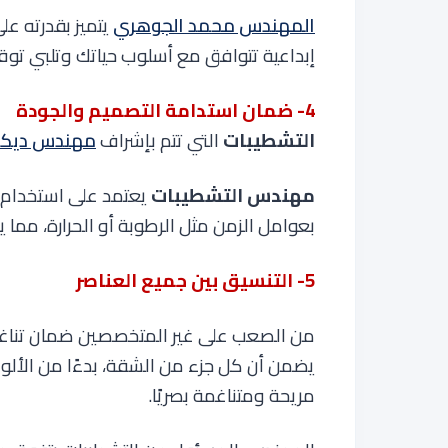
المهندس محمد الجوهري
يتميز بقدرته ع
إبداعية تتوافق مع أسلوب حياتك وتلبي توق
4- ضمان استدامة التصميم والجودة
التشطيبات
التي تتم بإشراف
مهندس ديكو
مهندس التشطيبات
يعتمد على استخدام ت
بعوامل الزمن مثل الرطوبة أو الحرارة، مما
5- التنسيق بين جميع العناصر
من الصعب على غير المتخصصين ضمان تناغم
يضمن أن كل جزء من الشقة، بدءًا من الألوان و
مريحة ومتناغمة بصريًا.