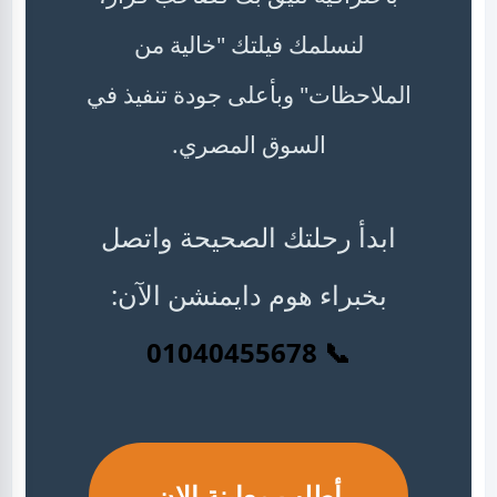
لنسلمك فيلتك "خالية من
الملاحظات" وبأعلى جودة تنفيذ في
السوق المصري.
ابدأ رحلتك الصحيحة واتصل
بخبراء هوم دايمنشن الآن:
📞 01040455678
أطلب معاينة الان