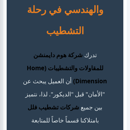
والهندسي في رحلة
التشطيب
تدرك
شركة هوم دايمنشن
للمقاولات والتشطيبات (Home
Dimension)
أن العميل يبحث عن
"الأمان" قبل "الديكور". لذا، نتميز
بين جميع
شركات تشطيب فلل
بامتلاكنا قسماً خاصاً للمتابعة